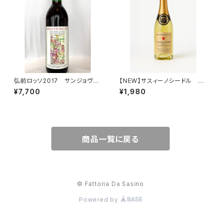
弘前ロッソ2017 サンジョヴェ
【NEW】サスィーノシードル 37
ーゼ＆シラー 720ml
5ml
¥7,700
¥1,980
商品一覧に戻る
© Fattoria Da Sasino
Powered by