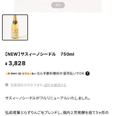
1
/1
【NEW】サスィーノシードル 750ml
3,828
¥
なら
手数料無料の
翌月払いでOK
別途送料がかかります。
送料を確認する
サスィーノシードルがフルリニューアルいたしました。
弘前産葉とらずりんごをブレンドし、瓶内２次発酵を経て5ヶ月の